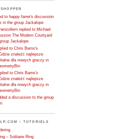
SSHOPPER
d to happy farrer's discussion
 in the group Jackalope
enzollern replied to Michael
cussion The Modern Courtyard
 group Jackalope
plied to Chris Barns's
Gdzie znaleźć najlepsze
talne dla nowych graczy in
GeometryBin
plied to Chris Barns's
Gdzie znaleźć najlepsze
talne dla nowych graczy in
GeometryBin
ded a discussion to the group
in
LP.COM – TUTORIELS
dering
ng – Solitaire Ring