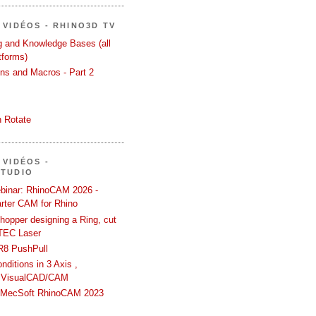
 VIDÉOS - RHINO3D TV
ng and Knowledge Bases (all
tforms)
ons and Macros - Part 2
 Rotate
 VIDÉOS -
STUDIO
binar: RhinoCAM 2026 -
rter CAM for Rhino
hopper designing a Ring, cut
TEC Laser
R8 PushPull
ditions in 3 Axis ,
 VisualCAD/CAM
n MecSoft RhinoCAM 2023