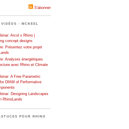
S'abonner
 VIDÉOS - MCNEEL
inar: Arcol x Rhino |
ing concept designs
e: Présentez votre projet
Lands
re: Analyses énergétiques
tecture avec Rhino et Climate
binar: A Free Parametric
or DfAM of Performative
mponents
binar: Designing Landscapes
th RhinoLands
ASTUCES POUR RHINO