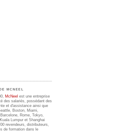
DE MCNEEL
80,
McNeel
est une entreprise
été des salariés, possédant des
te et d'assistance ainsi que
 Seattle, Boston, Miami,
 Barcelone, Rome, Tokyo,
, Kuala Lumpur et Shanghai
00 revendeurs, distributeurs,
s de formation dans le