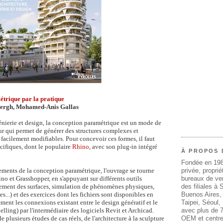
trique par la pratique
bergh
,
Mohamed-Anis Gallas
génierie et design, la conception paramétrique est un mode de
ur qui permet de générer des structures complexes et
 facilement modifiables. Pour concevoir ces formes, il faut
écifiques, dont le populaire
Rhino
, avec son plug-in intégré
À PROPOS 
Fondée en 19
ements de la conception paramétrique, l'ouvrage se tourne
privée, propri
no et Grasshopper, en s'appuyant sur différents outils
bureaux de ven
tement des surfaces, simulation de phénomènes physiques,
des filiales à
...) et des exercices dont les fichiers sont disponibles en
Buenos Aires,
ment les connexions existant entre le design génératif et le
Taipei, Séoul
ing) par l'intermédiaire des logiciels Revit et Archicad.
avec plus de 7
de plusieurs études de cas réels, de l'architecture à la sculpture
OEM et centre