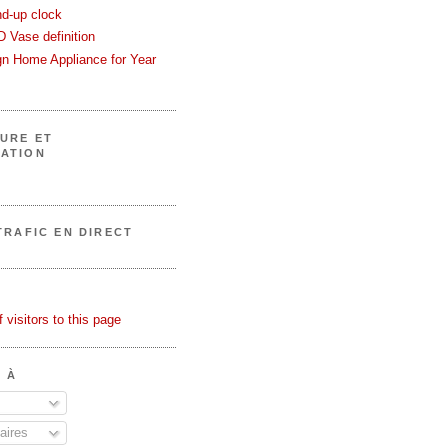
nd-up clock
 Vase definition
gn Home Appliance for Year
URE ET
ATION
TRAFIC EN DIRECT
 À
ires