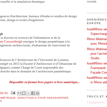
ucturelle et la simulation thermique.
monde.
 agences d'architecture, bureaux d'études et studios de design
ture, design et écoles d'ingénieurs
DERNIÈRES
EUROPE
food4Rhino web
gh
Supercharg
 et docteur en sciences de l'information et de la
Rhino Webinair
erre Couwenbergh
enseigne le design paramétrique à la
avec Rhino
ingénierie architecturale, d'urbanisme de l'université de
Rhino Webinai
pour l’archi
Studio
Sciences de l’Architecture de l’Université de Lorraine,
food4Rhino we
tégré en 2015 la Faculté d’Architecture et d’Urbanisme de
elgique), comme Chargé de Cours responsable des
Framework f
echerche dans le domaine de l’architecture paramétrique.
Façade Co
food4Rhino we
Disponible en format livre papier et livre numérique...
in Rhino wi
À
04:54
TRUCS ET 
AMÉTRIQUE
,
DIDACTICIELS POUR GRASSHOPPER
,
LS
Chargement...