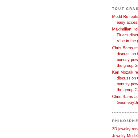
TOUT GRA
Modd Ro replie
easy access
Maximilian Hoh
Fluer's dis
Vibe in the
Chris Barns re
discussion 
bonusy powi
the group 
Karl Mozaik re
discussion 
bonusy powi
the group 
Chris Barns ad
GeometryB
RHINO3DHE
3D jewelry ren
Jewelry Modeli