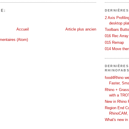
E:
DERNIÈRES
2 Axis Profili
desktop pla
Accueil
Article plus ancien
Toolbars Butt
016 Rec Array
mentaires (Atom)
015 Remap
014 Move then
DERNIÈRES
RHINOFAB
food4Rhino we
Faster, Sma
Rhino + Grass
with a TRO
New in Rhino 
Region End Con
RhinoCAM,
What's new i