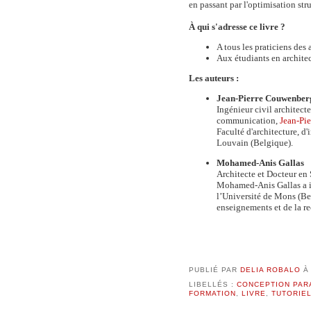
en passant par l'optimisation str
À qui s'adresse ce livre ?
A tous les praticiens des
Aux étudiants en architec
Les auteurs :
Jean-Pierre Couwenber
Ingénieur civil architecte
communication,
Jean-Pi
Faculté d'architecture, d'
Louvain (Belgique).
Mohamed-Anis Gallas
Architecte et Docteur en 
Mohamed-Anis Gallas a in
l’Université de Mons (B
enseignements et de la r
PUBLIÉ PAR
DELIA ROBALO
LIBELLÉS :
CONCEPTION PAR
FORMATION
,
LIVRE
,
TUTORIE