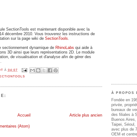
le SectionTools est maintenant disponible avec la
14 décembre 2010. Vous trouverez les instructions de
ation sur la page wiki de
SectionTools
.
de sectionnement dynamique de
RhinoLabs
qui aide à
ions 3D ainsi que leurs représentations 2D. Le module
tion, de visualisation et d'analyse afin de gérer des
.
OT
À
04:07
ECTIONTOOLS
À PROPOS 
E:
Fondée en 19
privée, propri
bureaux de ven
des filiales à
Accueil
Article plus ancien
Buenos Aires,
Taipei, Séoul
mentaires (Atom)
avec plus de 7
OEM et centre