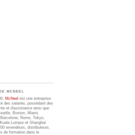
DE MCNEEL
80,
McNeel
est une entreprise
été des salariés, possédant des
te et d'assistance ainsi que
 Seattle, Boston, Miami,
 Barcelone, Rome, Tokyo,
, Kuala Lumpur et Shanghai
00 revendeurs, distributeurs,
s de formation dans le