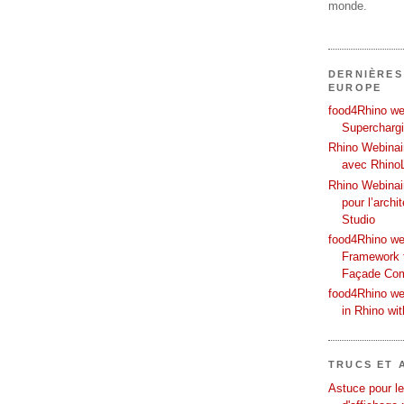
monde.
DERNIÈRES
EUROPE
food4Rhino web
Supercharg
Rhino Webinair
avec Rhino
Rhino Webinai
pour l’archi
Studio
food4Rhino we
Framework f
Façade Co
food4Rhino we
in Rhino wi
TRUCS ET 
Astuce pour le