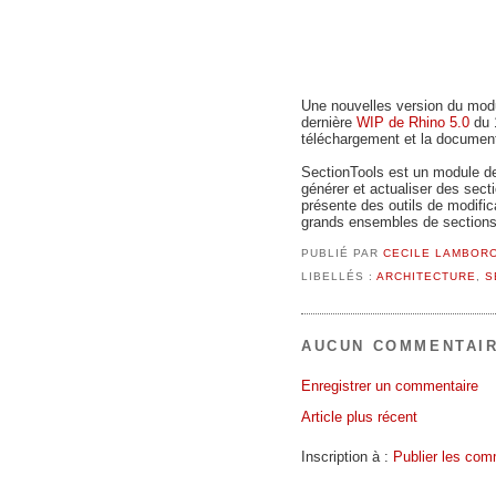
Une nouvelles version du modu
dernière
WIP de Rhino 5.0
du 
téléchargement et la document
SectionTools est un module 
générer et actualiser des sect
présente des outils de modifica
grands ensembles de sections
PUBLIÉ PAR
CECILE LAMBOR
LIBELLÉS :
ARCHITECTURE
,
S
AUCUN COMMENTAIR
Enregistrer un commentaire
Article plus récent
Inscription à :
Publier les com