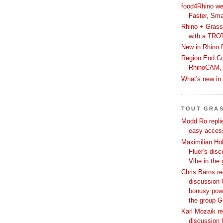
food4Rhino we
Faster, Sma
Rhino + Grass
with a TRO
New in Rhino 
Region End Con
RhinoCAM,
What's new i
TOUT GRA
Modd Ro replie
easy access
Maximilian Hoh
Fluer's dis
Vibe in the
Chris Barns re
discussion 
bonusy powi
the group 
Karl Mozaik re
discussion 