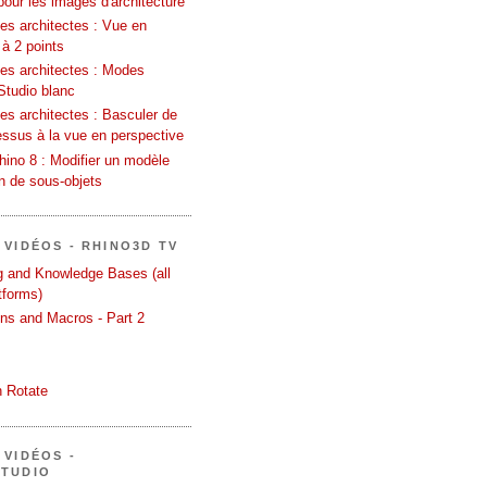
pour les images d'architecture
es architectes : Vue en
 à 2 points
les architectes : Modes
Studio blanc
es architectes : Basculer de
essus à la vue en perspective
ino 8 : Modifier un modèle
on de sous-objets
 VIDÉOS - RHINO3D TV
ng and Knowledge Bases (all
tforms)
ons and Macros - Part 2
 Rotate
 VIDÉOS -
STUDIO