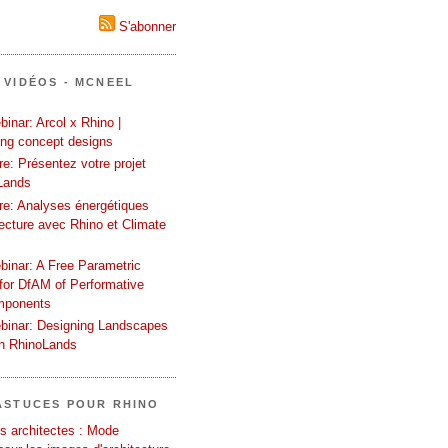
S'abonner
 VIDÉOS - MCNEEL
inar: Arcol x Rhino |
ing concept designs
e: Présentez votre projet
Lands
re: Analyses énergétiques
tecture avec Rhino et Climate
binar: A Free Parametric
or DfAM of Performative
mponents
binar: Designing Landscapes
th RhinoLands
ASTUCES POUR RHINO
s architectes : Mode