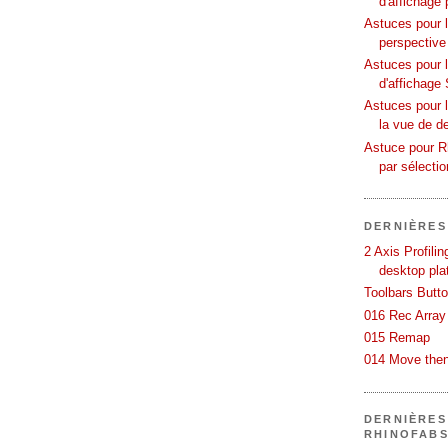
d'affichage 
Astuces pour l
perspective
Astuces pour 
d'affichage 
Astuces pour l
la vue de d
Astuce pour Rh
par sélecti
DERNIÈRES
2 Axis Profili
desktop pla
Toolbars Butt
016 Rec Array
015 Remap
014 Move then
DERNIÈRES
RHINOFAB