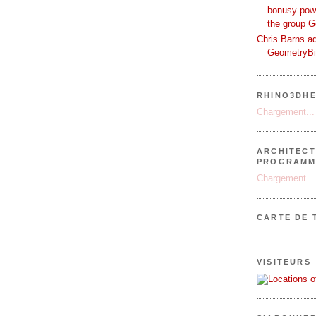
bonusy powi
the group 
Chris Barns ad
GeometryB
RHINO3DHE
Chargement...
ARCHITECT
PROGRAMM
Chargement...
CARTE DE 
VISITEURS