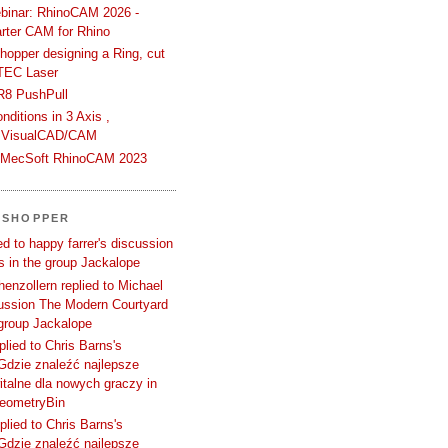
binar: RhinoCAM 2026 -
rter CAM for Rhino
hopper designing a Ring, cut
TEC Laser
R8 PushPull
ditions in 3 Axis ,
 VisualCAD/CAM
n MecSoft RhinoCAM 2023
SSHOPPER
d to happy farrer's discussion
 in the group Jackalope
enzollern replied to Michael
cussion The Modern Courtyard
 group Jackalope
plied to Chris Barns's
Gdzie znaleźć najlepsze
talne dla nowych graczy in
GeometryBin
plied to Chris Barns's
Gdzie znaleźć najlepsze