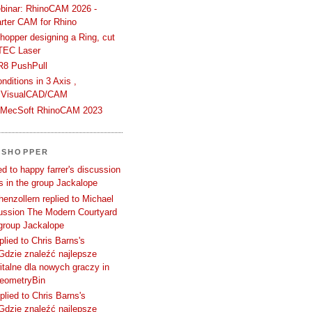
binar: RhinoCAM 2026 -
rter CAM for Rhino
hopper designing a Ring, cut
TEC Laser
R8 PushPull
ditions in 3 Axis ,
 VisualCAD/CAM
n MecSoft RhinoCAM 2023
SSHOPPER
d to happy farrer's discussion
 in the group Jackalope
enzollern replied to Michael
cussion The Modern Courtyard
 group Jackalope
plied to Chris Barns's
Gdzie znaleźć najlepsze
talne dla nowych graczy in
GeometryBin
plied to Chris Barns's
Gdzie znaleźć najlepsze