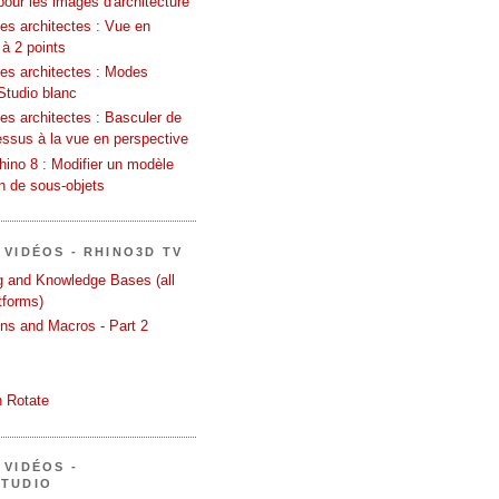
pour les images d'architecture
es architectes : Vue en
 à 2 points
les architectes : Modes
Studio blanc
es architectes : Basculer de
essus à la vue en perspective
ino 8 : Modifier un modèle
on de sous-objets
 VIDÉOS - RHINO3D TV
ng and Knowledge Bases (all
tforms)
ons and Macros - Part 2
 Rotate
 VIDÉOS -
STUDIO