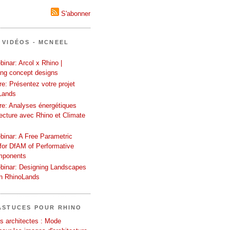
S'abonner
 VIDÉOS - MCNEEL
inar: Arcol x Rhino |
ing concept designs
e: Présentez votre projet
Lands
re: Analyses énergétiques
tecture avec Rhino et Climate
binar: A Free Parametric
or DfAM of Performative
mponents
binar: Designing Landscapes
th RhinoLands
ASTUCES POUR RHINO
s architectes : Mode