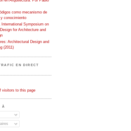
n en Arquitectura. Por Pablo
códigos como mecanismo de
 y conocimiento
International Symposium on
 Design for Architecture and
gn
ures: Architectural Design and
g (2011)
TRAFIC EN DIRECT
 À
ires