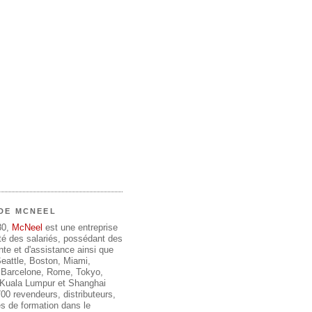
DE MCNEEL
80,
McNeel
est une entreprise
été des salariés, possédant des
te et d'assistance ainsi que
 Seattle, Boston, Miami,
 Barcelone, Rome, Tokyo,
, Kuala Lumpur et Shanghai
00 revendeurs, distributeurs,
s de formation dans le