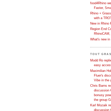
food4Rhino we
Faster, Sma
Rhino + Grass
with a TRO
New in Rhino 
Region End Con
RhinoCAM,
What's new i
TOUT GRA
Modd Ro replie
easy access
Maximilian Hoh
Fluer's dis
Vibe in the
Chris Barns re
discussion 
bonusy powi
the group 
Karl Mozaik re
discussion 