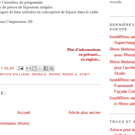
monde.
 l’interface du programme
 de pièces de bijouterie simples
ogies de base utilisées en conception de bijoux dans le cadre
our l’impression 3D
DERNIÈRES
EUROPE
food4Rhino web
Supercharg
Rhino Webinair
Plus d'informations
en polonais...
avec Rhino
en anglais...
Rhino Webinai
pour l’archi
À
00:50
Studio
ATION EN LIGNE
,
MODULE
,
RHINO
,
RHINO 8
,
SABIT
food4Rhino we
Framework f
Façade Co
E:
food4Rhino we
in Rhino wi
Accueil
Article plus ancien
TRUCS ET 
mentaires (Atom)
Astuce pour le