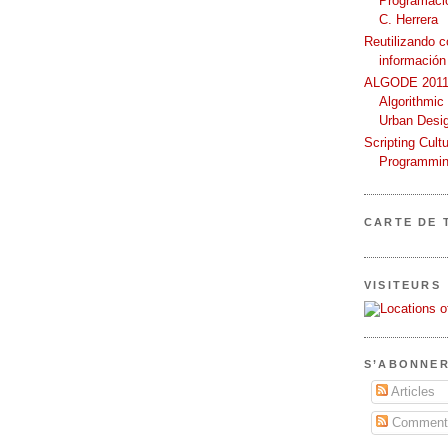
Programació
C. Herrera
Reutilizando 
información
ALGODE 2011 
Algorithmic
Urban Desi
Scripting Cult
Programmin
CARTE DE 
VISITEURS
S’ABONNER
Articles
Commenta