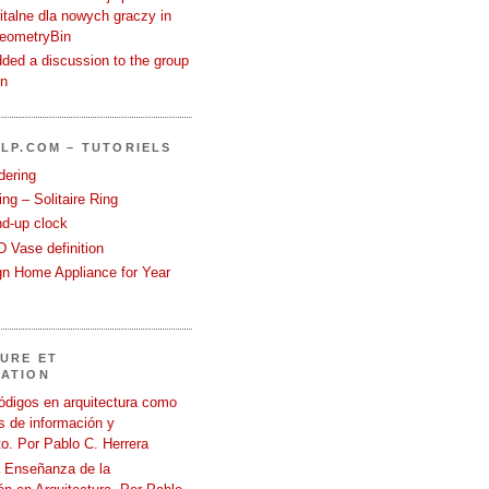
talne dla nowych graczy in
GeometryBin
ded a discussion to the group
in
LP.COM – TUTORIELS
dering
ng – Solitaire Ring
nd-up clock
 Vase definition
gn Home Appliance for Year
URE ET
ATION
ódigos en arquitectura como
 de información y
o. Por Pablo C. Herrera
a Enseñanza de la