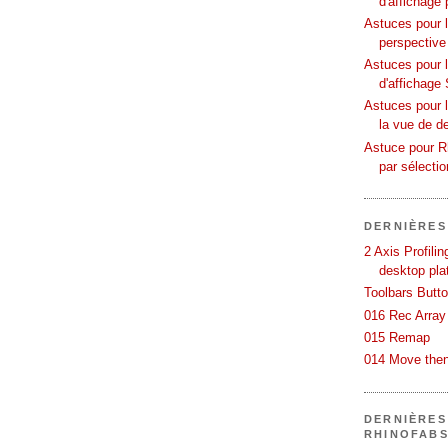
d'affichage 
Astuces pour l
perspective
Astuces pour 
d'affichage 
Astuces pour l
la vue de d
Astuce pour Rh
par sélecti
DERNIÈRES
2 Axis Profili
desktop pla
Toolbars Butt
016 Rec Array
015 Remap
014 Move then
DERNIÈRES
RHINOFAB