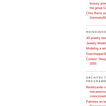
bonusy powi
the group 
Chris Barns ad
GeometryB
RHINO3DHE
3D jewelry ren
Jewelry Modeli
Modeling a wi
Grasshopper3D
Contest: Desi
2050.
ARCHITECT
PROGRAMM
Reutilizando c
mecanismos
conocimient
Patrones en l