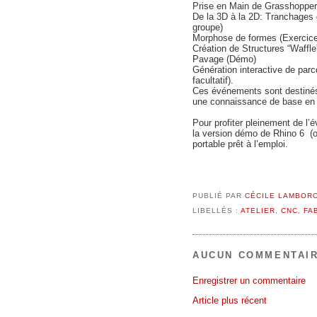
Prise en Main de Grasshopper 
De la 3D à la 2D: Tranchages 
groupe)
Morphose de formes (Exercic
Création de Structures “Waffl
Pavage (Démo)
Génération interactive de pa
facultatif).
Ces événements sont destiné
une connaissance de base en
Pour profiter pleinement de l
la version démo de Rhino 6 (o
portable prêt à l’emploi.
PUBLIÉ PAR
CÉCILE LAMBOR
LIBELLÉS :
ATELIER
,
CNC
,
FA
AUCUN COMMENTAIR
Enregistrer un commentaire
Article plus récent