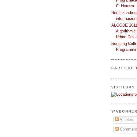
Programació
C. Herrera
Reutilizando 
información
ALGODE 2011 
Algorithmic
Urban Desi
Scripting Cult
Programmin
CARTE DE 
VISITEURS
S’ABONNER
Articles
Commenta