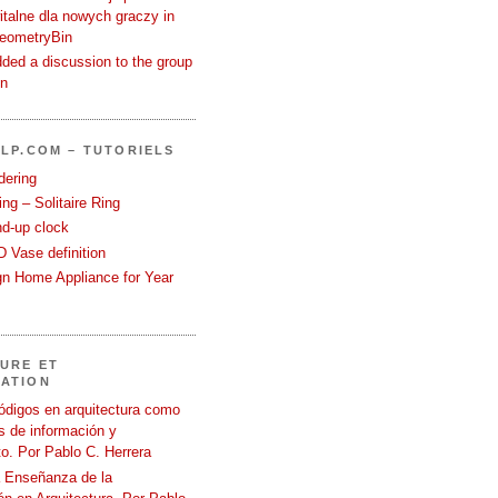
talne dla nowych graczy in
GeometryBin
ded a discussion to the group
in
LP.COM – TUTORIELS
dering
ng – Solitaire Ring
nd-up clock
 Vase definition
gn Home Appliance for Year
URE ET
ATION
ódigos en arquitectura como
 de información y
o. Por Pablo C. Herrera
a Enseñanza de la