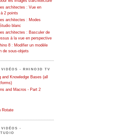
pour les images d'architecture
es architectes : Vue en
 à 2 points
les architectes : Modes
Studio blanc
es architectes : Basculer de
essus à la vue en perspective
ino 8 : Modifier un modèle
on de sous-objets
 VIDÉOS - RHINO3D TV
ng and Knowledge Bases (all
tforms)
ons and Macros - Part 2
 Rotate
 VIDÉOS -
STUDIO