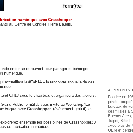
fabrication numérique avec Grasshopper
enants au Centre de Congrès Pierre Baudis.
onde entier se retrouvent pour partager et échanger
ion numérique.
qui accueillera le
#Fab14
– la rencontre annuelle de ces
umérique.
À PROPOS 
stand CH13 sous le chapiteau et organisera des ateliers.
Fondée en 19
privée, propri
 Grand Public form2fab vous invite au Workshop “
Le
bureaux de ven
 numérique avec Grasshopper
” (événement gratuit) les
des filiales à
Buenos Aires,
Taipei, Séoul
explorerez ensemble les possibilités de Grasshopper3D
avec plus de 7
ues de fabrication numérique :
OEM et centre