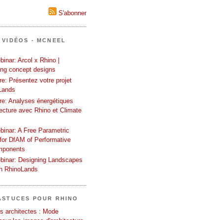
S'abonner
 VIDÉOS - MCNEEL
inar: Arcol x Rhino |
ing concept designs
e: Présentez votre projet
Lands
re: Analyses énergétiques
tecture avec Rhino et Climate
binar: A Free Parametric
or DfAM of Performative
mponents
binar: Designing Landscapes
th RhinoLands
ASTUCES POUR RHINO
s architectes : Mode