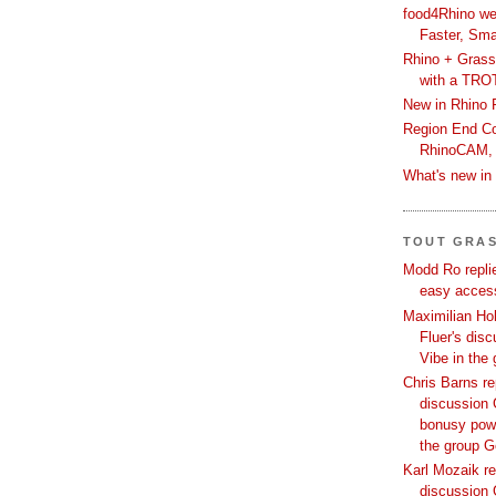
food4Rhino we
Faster, Sma
Rhino + Grass
with a TRO
New in Rhino 
Region End Con
RhinoCAM,
What's new i
TOUT GRA
Modd Ro replie
easy access
Maximilian Hoh
Fluer's dis
Vibe in the
Chris Barns re
discussion 
bonusy powi
the group 
Karl Mozaik re
discussion 