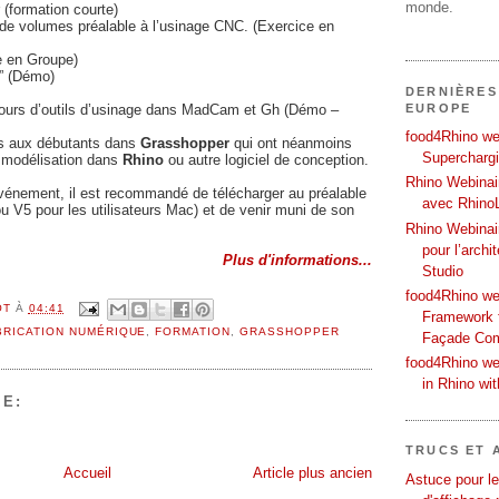
monde.
(formation courte)
de volumes préalable à l’usinage CNC. (Exercice en
e en Groupe)
e” (Démo)
DERNIÈRES
EUROPE
rcours d’outils d’usinage dans MadCam et Gh (Démo –
food4Rhino web
s aux débutants dans
Grasshopper
qui ont néanmoins
Supercharg
 modélisation dans
Rhino
ou autre logiciel de conception.
Rhino Webinair
’événement, il est recommandé de télécharger au préalable
avec Rhino
u V5 pour les utilisateurs Mac) et de venir muni de son
Rhino Webinai
pour l’archi
Plus d'informations...
Studio
food4Rhino we
OT
À
04:41
Framework f
BRICATION NUMÉRIQUE
,
FORMATION
,
GRASSHOPPER
Façade Co
food4Rhino we
in Rhino wi
E:
TRUCS ET 
Accueil
Article plus ancien
Astuce pour le