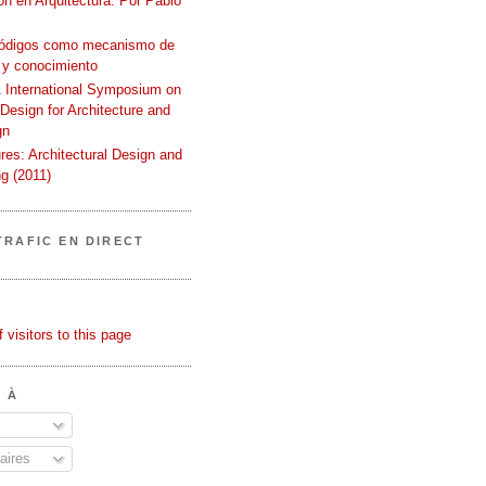
n en Arquitectura. Por Pablo
códigos como mecanismo de
 y conocimiento
International Symposium on
 Design for Architecture and
gn
ures: Architectural Design and
g (2011)
TRAFIC EN DIRECT
 À
ires