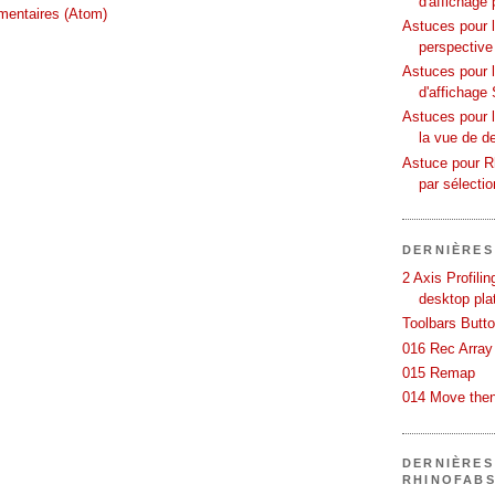
d'affichage 
mentaires (Atom)
Astuces pour l
perspective
Astuces pour 
d'affichage 
Astuces pour l
la vue de d
Astuce pour Rh
par sélecti
DERNIÈRES
2 Axis Profili
desktop pla
Toolbars Butt
016 Rec Array
015 Remap
014 Move then
DERNIÈRES
RHINOFAB