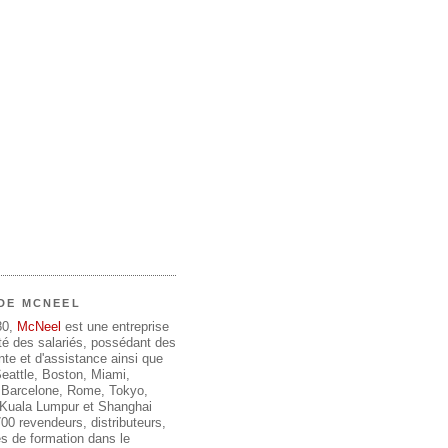
DE MCNEEL
80,
McNeel
est une entreprise
été des salariés, possédant des
te et d'assistance ainsi que
 Seattle, Boston, Miami,
 Barcelone, Rome, Tokyo,
, Kuala Lumpur et Shanghai
00 revendeurs, distributeurs,
s de formation dans le