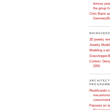
bonusy powi
the group 
Chris Barns ad
GeometryB
RHINO3DHE
3D jewelry ren
Jewelry Modeli
Modeling a wi
Grasshopper3D
Contest: Desi
2050.
ARCHITECT
PROGRAMM
Reutilizando c
mecanismos
conocimient
Patrones en l