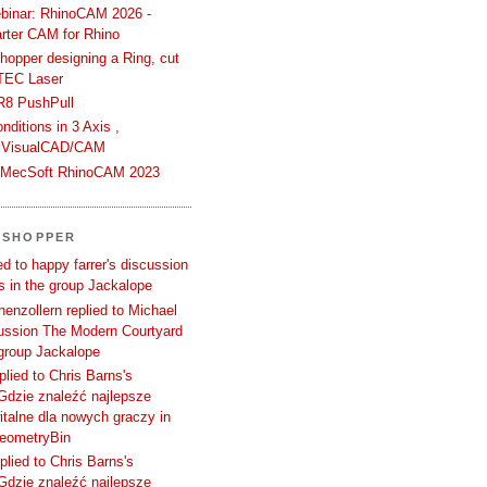
binar: RhinoCAM 2026 -
rter CAM for Rhino
hopper designing a Ring, cut
TEC Laser
R8 PushPull
ditions in 3 Axis ,
 VisualCAD/CAM
n MecSoft RhinoCAM 2023
SSHOPPER
d to happy farrer's discussion
 in the group Jackalope
enzollern replied to Michael
cussion The Modern Courtyard
 group Jackalope
plied to Chris Barns's
Gdzie znaleźć najlepsze
talne dla nowych graczy in
GeometryBin
plied to Chris Barns's
Gdzie znaleźć najlepsze