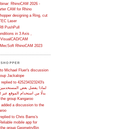
binar: RhinoCAM 2026 -
rter CAM for Rhino
hopper designing a Ring, cut
TEC Laser
R8 PushPull
ditions in 3 Axis ,
 VisualCAD/CAM
n MecSoft RhinoCAM 2023
SSHOPPER
 to Michael Fluer's discussion
group Jackalope
replied to 425234323243's
المتص in the group Kangaroo
added a discussion to the
aroo
replied to Chris Barns's
Reliable mobile app for
 the group GeometryBin