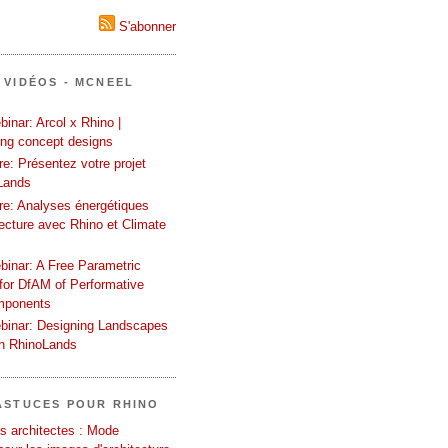
S'abonner
 VIDÉOS - MCNEEL
inar: Arcol x Rhino |
ing concept designs
e: Présentez votre projet
Lands
re: Analyses énergétiques
tecture avec Rhino et Climate
binar: A Free Parametric
or DfAM of Performative
mponents
binar: Designing Landscapes
th RhinoLands
ASTUCES POUR RHINO
s architectes : Mode