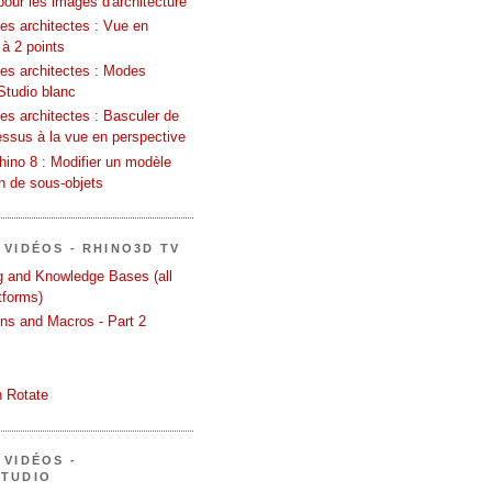
pour les images d'architecture
es architectes : Vue en
 à 2 points
les architectes : Modes
Studio blanc
es architectes : Basculer de
essus à la vue en perspective
ino 8 : Modifier un modèle
on de sous-objets
 VIDÉOS - RHINO3D TV
ng and Knowledge Bases (all
tforms)
ons and Macros - Part 2
 Rotate
 VIDÉOS -
STUDIO