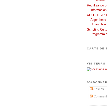
C. Herrera
Reutilizando 
información
ALGODE 2011 
Algorithmic
Urban Desi
Scripting Cult
Programmin
CARTE DE 
VISITEURS
S’ABONNER
Articles
Commenta