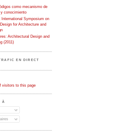
códigos como mecanismo de
 y conocimiento
International Symposium on
 Design for Architecture and
gn
ures: Architectural Design and
g (2011)
TRAFIC EN DIRECT
 À
ires