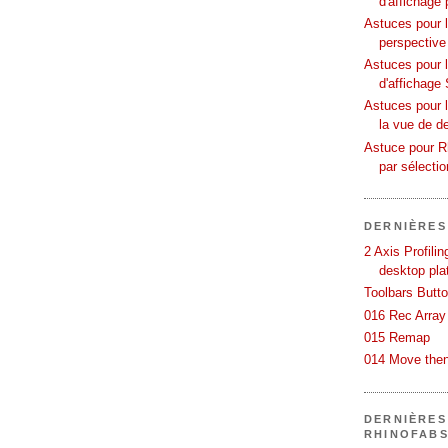
d'affichage 
Astuces pour l
perspective
Astuces pour 
d'affichage 
Astuces pour l
la vue de d
Astuce pour Rh
par sélecti
DERNIÈRES
2 Axis Profili
desktop pla
Toolbars Butt
016 Rec Array
015 Remap
014 Move then
DERNIÈRES
RHINOFAB