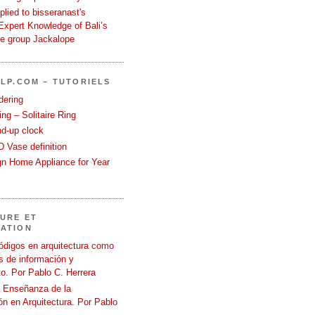
eplied to bisseranast's
Expert Knowledge of Bali’s
he group Jackalope
LP.COM – TUTORIELS
dering
ng – Solitaire Ring
nd-up clock
 Vase definition
gn Home Appliance for Year
URE ET
ATION
ódigos en arquitectura como
 de información y
o. Por Pablo C. Herrera
a Enseñanza de la
n en Arquitectura. Por Pablo