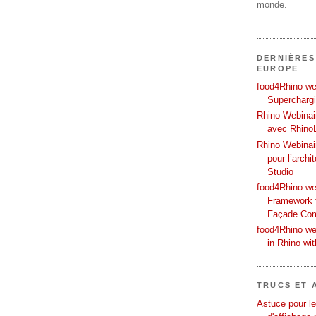
monde.
DERNIÈRES
EUROPE
food4Rhino web
Supercharg
Rhino Webinair
avec Rhino
Rhino Webinai
pour l’archi
Studio
food4Rhino we
Framework f
Façade Co
food4Rhino we
in Rhino wi
TRUCS ET 
Astuce pour le