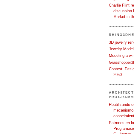
Charlie Flint r
discussion 
Market in t
RHINO3DHE
3D jewelry ren
Jewelry Modeli
Modeling a wi
Grasshopper3D
Contest: Desi
2050.
ARCHITECT
PROGRAMM
Reutilizando c
mecanismos
conocimient
Patrones en l
Programació