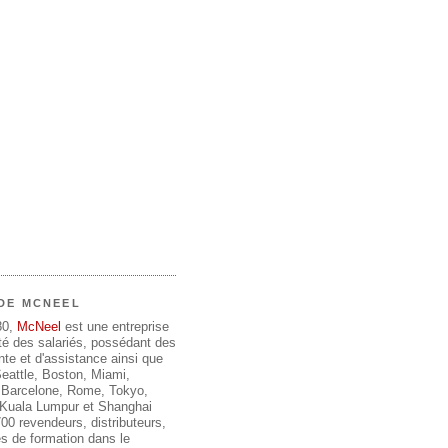
DE MCNEEL
80,
McNeel
est une entreprise
été des salariés, possédant des
te et d'assistance ainsi que
 Seattle, Boston, Miami,
 Barcelone, Rome, Tokyo,
, Kuala Lumpur et Shanghai
00 revendeurs, distributeurs,
s de formation dans le