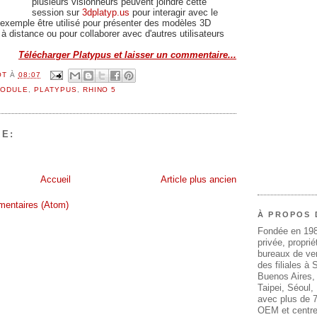
plusieurs visionneurs peuvent joindre cette
session sur
3dplatyp.us
pour interagir
avec le
exemple être utilisé pour présenter des modèles 3D
 distance ou pour collaborer avec d'autres utilisateurs
Télécharger Platypus et laisser un commentaire...
OT
À
08:07
ODULE
,
PLATYPUS
,
RHINO 5
E:
Accueil
Article plus ancien
mentaires (Atom)
À PROPOS 
Fondée en 19
privée, propri
bureaux de ven
des filiales à
Buenos Aires,
Taipei, Séoul
avec plus de 7
OEM et centre