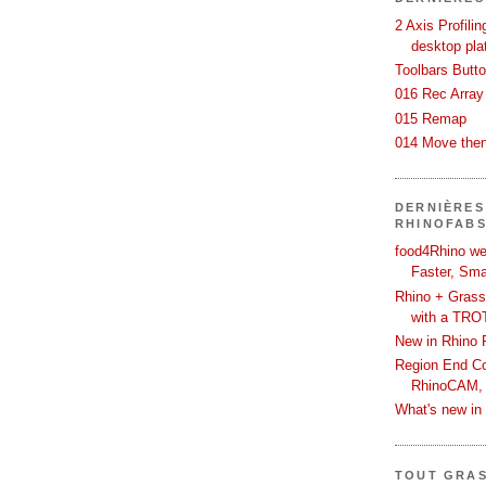
2 Axis Profili
desktop pla
Toolbars Butt
016 Rec Array
015 Remap
014 Move then
DERNIÈRES
RHINOFAB
food4Rhino we
Faster, Sma
Rhino + Grass
with a TRO
New in Rhino 
Region End Con
RhinoCAM,
What's new i
TOUT GRA