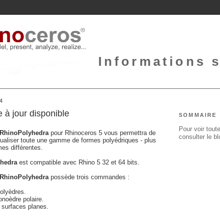
Informations 
4
 à jour disponible
SOMMAIRE
Pour voir toute
RhinoPolyhedra
pour Rhinoceros 5 vous permettra de
consulter le b
sualiser toute une gamme de formes polyédriques - plus
es différentes.
yhedra
est compatible avec Rhino 5 32 et 64 bits.
RhinoPolyhedra
possède trois commandes :
polyèdres.
onoèdre polaire.
s surfaces planes.