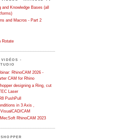
ng and Knowledge Bases (all
tforms)
ons and Macros - Part 2
 Rotate
 VIDÉOS -
STUDIO
binar: RhinoCAM 2026 -
rter CAM for Rhino
hopper designing a Ring, cut
TEC Laser
R8 PushPull
ditions in 3 Axis ,
 VisualCAD/CAM
n MecSoft RhinoCAM 2023
SSHOPPER