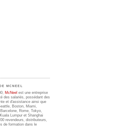
DE MCNEEL
80,
McNeel
est une entreprise
été des salariés, possédant des
te et d'assistance ainsi que
 Seattle, Boston, Miami,
 Barcelone, Rome, Tokyo,
, Kuala Lumpur et Shanghai
00 revendeurs, distributeurs,
s de formation dans le