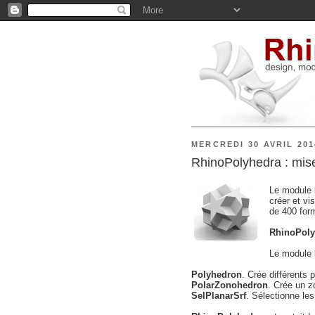
MERCREDI 30 AVRIL 201
RhinoPolyhedra : mise
Le module
créer et vi
de 400 form
RhinoPol
Le module
Polyhedron
. Crée différents 
PolarZonohedron
. Crée un z
SelPlanarSrf
. Sélectionne le