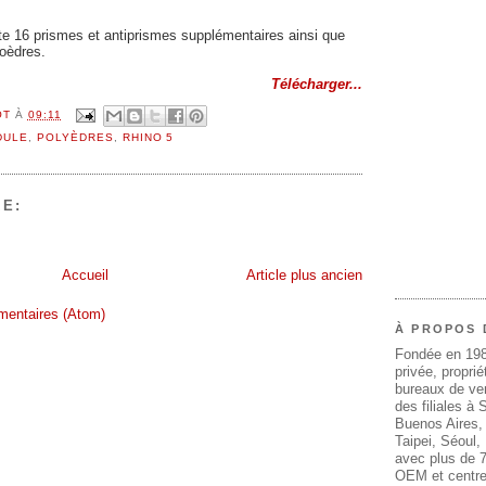
te 16 prismes et antiprismes supplémentaires ainsi que
oèdres.
Télécharger...
OT
À
09:11
DULE
,
POLYÈDRES
,
RHINO 5
E:
Accueil
Article plus ancien
mentaires (Atom)
À PROPOS 
Fondée en 19
privée, propri
bureaux de ven
des filiales à
Buenos Aires,
Taipei, Séoul
avec plus de 7
OEM et centre