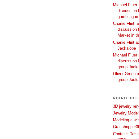
Michael Fluer 
discussion 
gambling in
Charlie Flint r
discussion 
Market in t
Charlie Flint 
Jackalope
Michael Fluer 
discussion I
group Jack
Oliver Green a
group Jack
RHINO3DHE
3D jewelry ren
Jewelry Modeli
Modeling a wi
Grasshopper3D
Contest: Desi