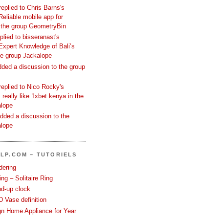
replied to Chris Barns's
Reliable mobile app for
 the group GeometryBin
eplied to bisseranast's
Expert Knowledge of Bali’s
he group Jackalope
added a discussion to the group
replied to Nico Rocky's
 really like 1xbet kenya in the
alope
dded a discussion to the
alope
LP.COM – TUTORIELS
dering
ng – Solitaire Ring
nd-up clock
 Vase definition
gn Home Appliance for Year