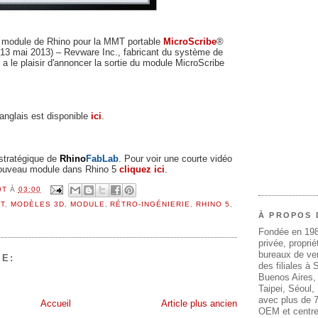
module de Rhino pour la MMT po
rtable
MicroScribe
®
13 mai 2013) – Revware Inc., fabricant du système de
 le plaisir d'annoncer la sortie du module MicroScribe
nglais est disponible
ici
.
 stratégique de
Rhino
FabLab
.
Pour voir une courte vidéo
nouveau module dans Rhino 5
cliquez ici
.
OT
À
03:00
T
,
MODÈLES 3D
,
MODULE
,
RÉTRO-INGÉNIERIE
,
RHINO 5
,
À PROPOS 
Fondée en 19
privée, propri
bureaux de ven
E:
des filiales à
Buenos Aires,
Taipei, Séoul
avec plus de 7
Accueil
Article plus ancien
OEM et centre