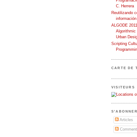
Programació
C. Herrera
Reutilizando 
información
ALGODE 2011 
Algorithmic
Urban Desi
Scripting Cult
Programmin
CARTE DE 
VISITEURS
S’ABONNER
Articles
Commenta