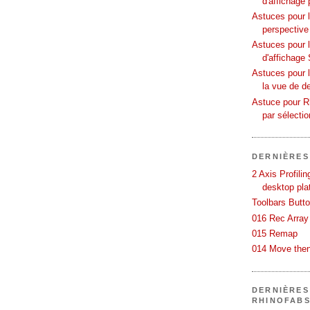
d'affichage 
Astuces pour l
perspective
Astuces pour 
d'affichage 
Astuces pour l
la vue de d
Astuce pour Rh
par sélecti
DERNIÈRES
2 Axis Profili
desktop pla
Toolbars Butt
016 Rec Array
015 Remap
014 Move then
DERNIÈRES
RHINOFAB