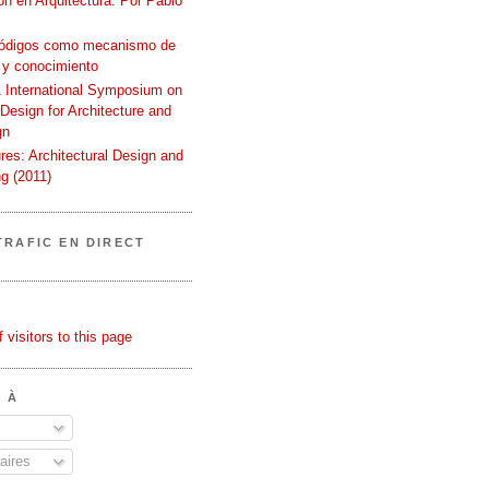
n en Arquitectura. Por Pablo
códigos como mecanismo de
 y conocimiento
International Symposium on
 Design for Architecture and
gn
ures: Architectural Design and
g (2011)
TRAFIC EN DIRECT
 À
ires