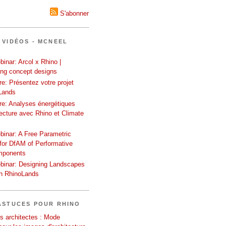
S'abonner
 VIDÉOS - MCNEEL
inar: Arcol x Rhino |
ing concept designs
e: Présentez votre projet
Lands
re: Analyses énergétiques
tecture avec Rhino et Climate
binar: A Free Parametric
or DfAM of Performative
mponents
binar: Designing Landscapes
th RhinoLands
ASTUCES POUR RHINO
s architectes : Mode