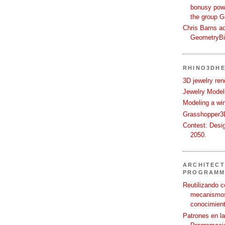
bonusy powi
the group 
Chris Barns ad
GeometryB
RHINO3DHE
3D jewelry ren
Jewelry Modeli
Modeling a wi
Grasshopper3D
Contest: Desi
2050.
ARCHITECT
PROGRAMM
Reutilizando c
mecanismos
conocimient
Patrones en l