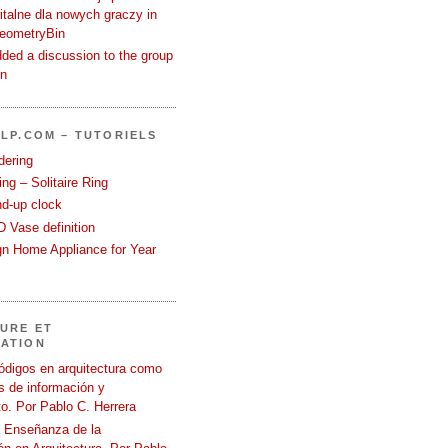
talne dla nowych graczy in
GeometryBin
ded a discussion to the group
in
LP.COM – TUTORIELS
dering
ng – Solitaire Ring
nd-up clock
 Vase definition
gn Home Appliance for Year
URE ET
ATION
ódigos en arquitectura como
 de información y
o. Por Pablo C. Herrera
a Enseñanza de la