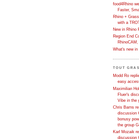
food4Rhino we
Faster, Sma
Rhino + Grass
with a TRO
New in Rhino 
Region End Con
RhinoCAM,
What's new i
TOUT GRA
Modd Ro replie
easy access
Maximilian Hoh
Fluer's dis
Vibe in the
Chris Barns re
discussion 
bonusy powi
the group 
Karl Mozaik re
discussion 