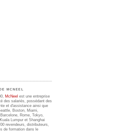
DE MCNEEL
80,
McNeel
est une entreprise
été des salariés, possédant des
te et d'assistance ainsi que
 Seattle, Boston, Miami,
 Barcelone, Rome, Tokyo,
, Kuala Lumpur et Shanghai
00 revendeurs, distributeurs,
s de formation dans le