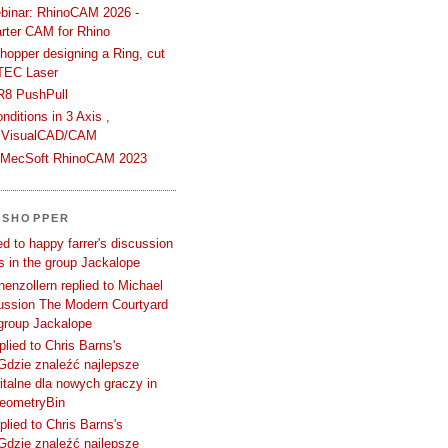
binar: RhinoCAM 2026 -
rter CAM for Rhino
hopper designing a Ring, cut
TEC Laser
R8 PushPull
ditions in 3 Axis ,
 VisualCAD/CAM
n MecSoft RhinoCAM 2023
SSHOPPER
d to happy farrer's discussion
 in the group Jackalope
enzollern replied to Michael
cussion The Modern Courtyard
 group Jackalope
plied to Chris Barns's
Gdzie znaleźć najlepsze
talne dla nowych graczy in
GeometryBin
plied to Chris Barns's
Gdzie znaleźć najlepsze