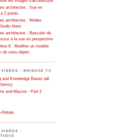
pour les images d'architecture
es architectes : Vue en
 à 2 points
les architectes : Modes
Studio blanc
es architectes : Basculer de
essus à la vue en perspective
ino 8 : Modifier un modèle
on de sous-objets
 VIDÉOS - RHINO3D TV
ng and Knowledge Bases (all
tforms)
ons and Macros - Part 2
 Rotate
 VIDÉOS -
STUDIO