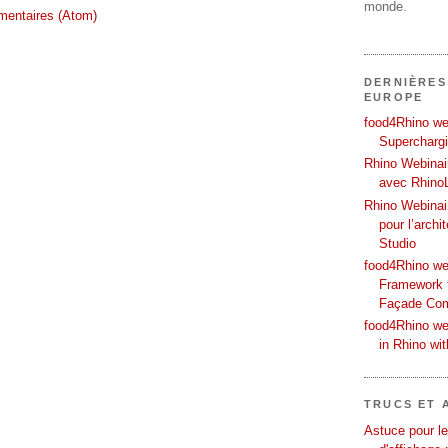
monde.
mentaires (Atom)
DERNIÈRES
EUROPE
food4Rhino web
Supercharg
Rhino Webinair
avec Rhino
Rhino Webinai
pour l’archi
Studio
food4Rhino we
Framework f
Façade Co
food4Rhino we
in Rhino wi
TRUCS ET 
Astuce pour le