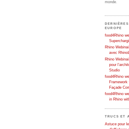
monde.
DERNIÈRES
EUROPE
food4Rhino web
Supercharg
Rhino Webinair
avec Rhino
Rhino Webinai
pour l’archi
Studio
food4Rhino we
Framework f
Façade Co
food4Rhino we
in Rhino wi
TRUCS ET 
Astuce pour le