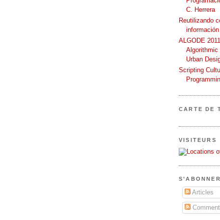
Programació
C. Herrera
Reutilizando 
información
ALGODE 2011 
Algorithmic
Urban Desi
Scripting Cult
Programmin
CARTE DE 
VISITEURS
S’ABONNER
Articles
Commenta