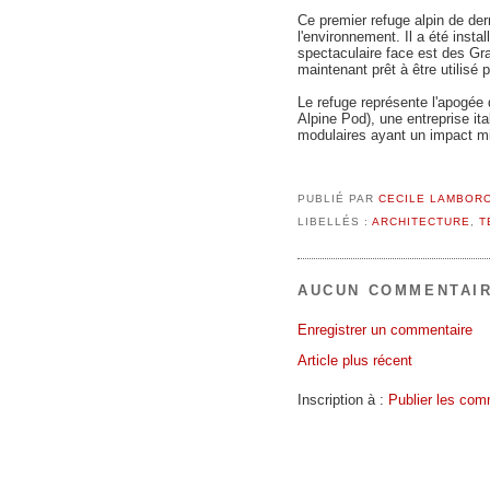
Ce premier refuge alpin de der
l'environnement. Il a été insta
spectaculaire face est des Gr
maintenant prêt à être utilisé 
Le refuge représente l'apogée 
Alpine Pod), une entreprise ita
modulaires ayant un impact mi
PUBLIÉ PAR
CECILE LAMBOR
LIBELLÉS :
ARCHITECTURE
,
T
AUCUN COMMENTAIR
Enregistrer un commentaire
Article plus récent
Inscription à :
Publier les com