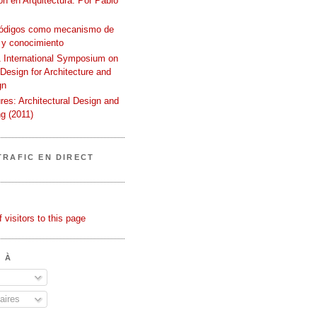
n en Arquitectura. Por Pablo
códigos como mecanismo de
 y conocimiento
International Symposium on
 Design for Architecture and
gn
ures: Architectural Design and
g (2011)
TRAFIC EN DIRECT
 À
ires