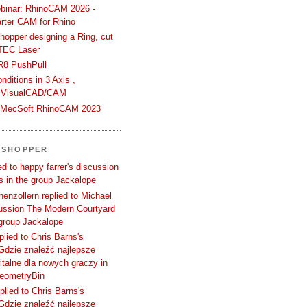
binar: RhinoCAM 2026 -
rter CAM for Rhino
hopper designing a Ring, cut
TEC Laser
R8 PushPull
ditions in 3 Axis ,
 VisualCAD/CAM
n MecSoft RhinoCAM 2023
SSHOPPER
d to happy farrer's discussion
 in the group Jackalope
enzollern replied to Michael
cussion The Modern Courtyard
 group Jackalope
plied to Chris Barns's
Gdzie znaleźć najlepsze
talne dla nowych graczy in
GeometryBin
plied to Chris Barns's
Gdzie znaleźć najlepsze