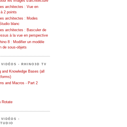
pour les images d'architecture
es architectes : Vue en
 à 2 points
les architectes : Modes
Studio blanc
es architectes : Basculer de
essus à la vue en perspective
ino 8 : Modifier un modèle
on de sous-objets
 VIDÉOS - RHINO3D TV
ng and Knowledge Bases (all
tforms)
ons and Macros - Part 2
 Rotate
 VIDÉOS -
STUDIO