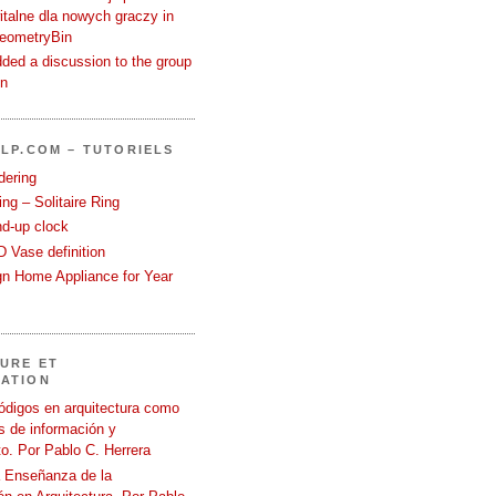
talne dla nowych graczy in
GeometryBin
ded a discussion to the group
in
LP.COM – TUTORIELS
dering
ng – Solitaire Ring
nd-up clock
 Vase definition
gn Home Appliance for Year
URE ET
ATION
ódigos en arquitectura como
 de información y
o. Por Pablo C. Herrera
a Enseñanza de la