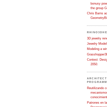
bonusy powi
the group 
Chris Barns ad
GeometryB
RHINO3DHE
3D jewelry ren
Jewelry Modeli
Modeling a wi
Grasshopper3D
Contest: Desi
2050.
ARCHITECT
PROGRAMM
Reutilizando c
mecanismos
conocimient
Patrones en l