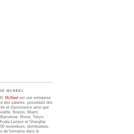
DE MCNEEL
80,
McNeel
est une entreprise
été des salariés, possédant des
te et d'assistance ainsi que
 Seattle, Boston, Miami,
 Barcelone, Rome, Tokyo,
, Kuala Lumpur et Shanghai
00 revendeurs, distributeurs,
s de formation dans le