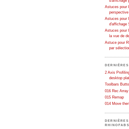
d'affichage 
Astuces pour l
perspective
Astuces pour 
d'affichage 
Astuces pour l
la vue de d
Astuce pour Rh
par sélecti
DERNIÈRES
2 Axis Profili
desktop pla
Toolbars Butt
016 Rec Array
015 Remap
014 Move then
DERNIÈRES
RHINOFAB