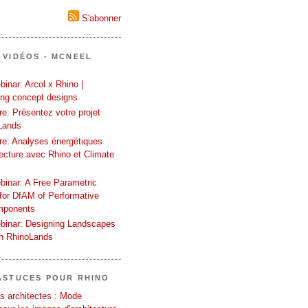
S'abonner
 VIDÉOS - MCNEEL
inar: Arcol x Rhino |
ing concept designs
e: Présentez votre projet
Lands
re: Analyses énergétiques
tecture avec Rhino et Climate
binar: A Free Parametric
or DfAM of Performative
mponents
binar: Designing Landscapes
th RhinoLands
ASTUCES POUR RHINO
s architectes : Mode