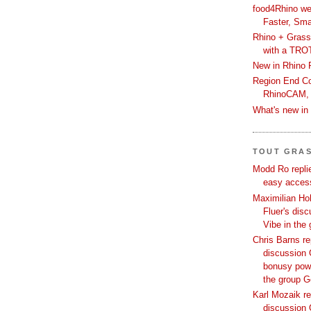
food4Rhino we
Faster, Sma
Rhino + Grass
with a TRO
New in Rhino 
Region End Con
RhinoCAM,
What's new i
TOUT GRA
Modd Ro replie
easy access
Maximilian Hoh
Fluer's dis
Vibe in the
Chris Barns re
discussion 
bonusy powi
the group 
Karl Mozaik re
discussion 