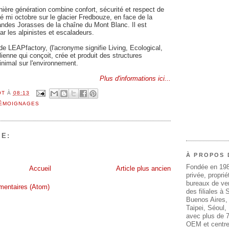
nière génération combine confort, sécurité et respect de
llé mi octobre sur le glacier Fredbouze, en face de la
andes Jorasses de la chaîne du Mont Blanc. Il est
par les alpinistes et escaladeurs.
de LEAPfactory, (l'acronyme signifie Living, Ecological,
lienne qui conçoit, crée et produit des structures
nimal sur l'environnement.
Plus d'informations ici...
OT
À
08:13
ÉMOIGNAGES
E:
À PROPOS 
Fondée en 19
Accueil
Article plus ancien
privée, propri
bureaux de ven
mentaires (Atom)
des filiales à
Buenos Aires,
Taipei, Séoul
avec plus de 7
OEM et centre