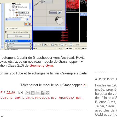
rectement à partir de Grasshopper vers Archicad, Revit,
, Tekla, etc. avec un nouveau module de Grasshopper, +
ation Class 2x3) de
Geometry Gym
.
on sur youTube et téléchargez le fichier d'exemple à partir
À PROPOS 
Télécharger le module pour Grasshopper
ici
.
Fondée en 19
privée, propri
OT
À
02:48
bureaux de ven
des filiales à
TECTURE
,
BIM
,
DIGITAL PROJECT
,
IMC
,
MICROSTATION
,
Buenos Aires,
Taipei, Séoul
avec plus de 7
OEM et centre