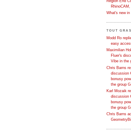
Region End Con
RhinoCAM,
What's new i
TOUT GRA
Modd Ro replie
easy access
Maximilian Hoh
Fluer's dis
Vibe in the
Chris Barns re
discussion 
bonusy powi
the group 
Karl Mozaik re
discussion 
bonusy powi
the group 
Chris Barns ad
GeometryB