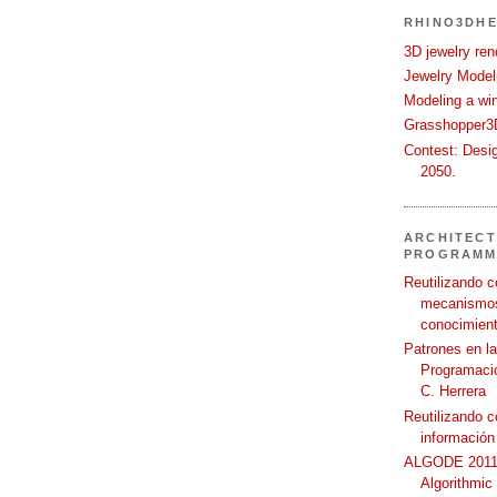
RHINO3DHE
3D jewelry ren
Jewelry Modeli
Modeling a wi
Grasshopper3D
Contest: Desi
2050.
ARCHITECT
PROGRAMM
Reutilizando c
mecanismos
conocimient
Patrones en l
Programació
C. Herrera
Reutilizando 
información
ALGODE 2011 
Algorithmic