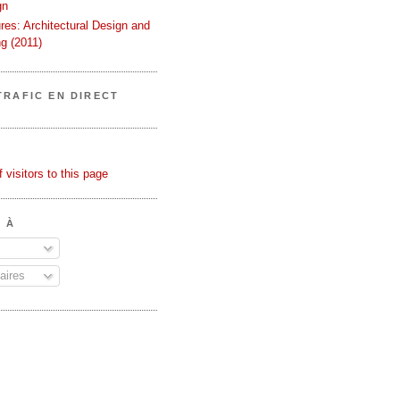
gn
ures: Architectural Design and
g (2011)
TRAFIC EN DIRECT
 À
ires