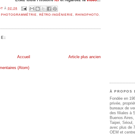
OT
À
02:26
,
PHOTOGRAMMÉTRIE
,
RÉTRO-INGÉNIERIE
,
RHINOPHOTO
,
E:
Accueil
Article plus ancien
mentaires (Atom)
À PROPOS 
Fondée en 19
privée, propri
bureaux de ven
des filiales à
Buenos Aires,
Taipei, Séoul
avec plus de 7
OEM et centre