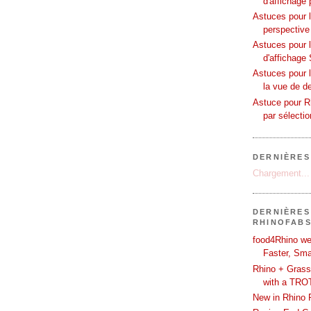
d'affichage 
Astuces pour l
perspective
Astuces pour 
d'affichage 
Astuces pour l
la vue de d
Astuce pour Rh
par sélecti
DERNIÈRES
Chargement...
DERNIÈRES
RHINOFAB
food4Rhino we
Faster, Sma
Rhino + Grass
with a TRO
New in Rhino 