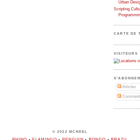
Urban Desi
Scripting Cult
Programmin
CARTE DE 
VISITEURS
S’ABONNER
Articles
Commenta
© 2022 MCNEEL
RHINO
•
FLAMINGO
•
PENGUIN
•
BONGO
•
BRAZIL