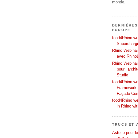
monde.
DERNIÈRES
EUROPE
food4Rhino web
Supercharg
Rhino Webinair
avec Rhino
Rhino Webinai
pour l’archi
Studio
food4Rhino we
Framework f
Façade Co
food4Rhino we
in Rhino wi
TRUCS ET 
Astuce pour le