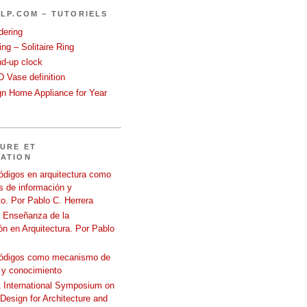
LP.COM – TUTORIELS
dering
ng – Solitaire Ring
nd-up clock
 Vase definition
gn Home Appliance for Year
URE ET
ATION
ódigos en arquitectura como
 de información y
o. Por Pablo C. Herrera
a Enseñanza de la
n en Arquitectura. Por Pablo
códigos como mecanismo de
 y conocimiento
International Symposium on
 Design for Architecture and