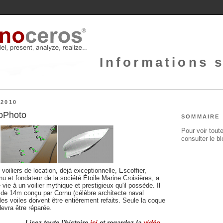
Informations 
2010
noPhoto
SOMMAIRE
Pour voir toute
consulter le b
 voiliers de location, déjà exceptionnelle, Escoffier,
nu et fondateur de la société Étoile Marine Croisières, a
ie à un voilier mythique et prestigieux qu'il possède. Il
e de 14m conçu par Cornu (célèbre architecte naval
t les voiles doivent être entièrement refaits. Seule la coque
evra être réparée.
Lisez toute l'histoire
ici
et regardez la
vidéo
...