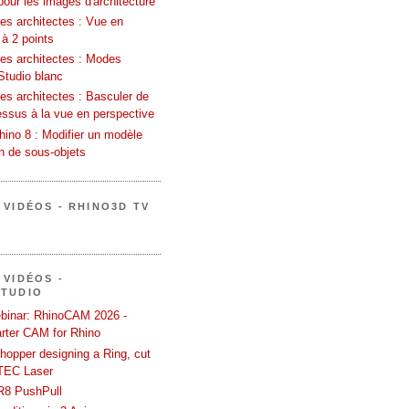
pour les images d'architecture
es architectes : Vue en
 à 2 points
les architectes : Modes
Studio blanc
es architectes : Basculer de
essus à la vue en perspective
ino 8 : Modifier un modèle
on de sous-objets
 VIDÉOS - RHINO3D TV
 VIDÉOS -
STUDIO
binar: RhinoCAM 2026 -
rter CAM for Rhino
hopper designing a Ring, cut
TEC Laser
R8 PushPull