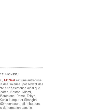
DE MCNEEL
80,
McNeel
est une entreprise
été des salariés, possédant des
te et d'assistance ainsi que
 Seattle, Boston, Miami,
 Barcelone, Rome, Tokyo,
, Kuala Lumpur et Shanghai
00 revendeurs, distributeurs,
s de formation dans le