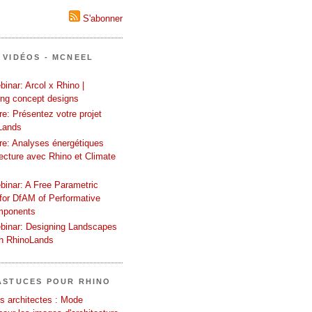
S'abonner
 VIDÉOS - MCNEEL
inar: Arcol x Rhino |
ing concept designs
e: Présentez votre projet
Lands
re: Analyses énergétiques
tecture avec Rhino et Climate
binar: A Free Parametric
or DfAM of Performative
mponents
binar: Designing Landscapes
th RhinoLands
ASTUCES POUR RHINO
s architectes : Mode