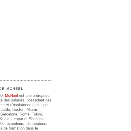
DE MCNEEL
80,
McNeel
est une entreprise
été des salariés, possédant des
te et d'assistance ainsi que
 Seattle, Boston, Miami,
 Barcelone, Rome, Tokyo,
, Kuala Lumpur et Shanghai
00 revendeurs, distributeurs,
s de formation dans le