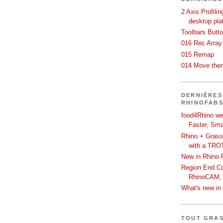
2 Axis Profili
desktop pla
Toolbars Butt
016 Rec Array
015 Remap
014 Move then
DERNIÈRES
RHINOFAB
food4Rhino we
Faster, Sma
Rhino + Grass
with a TRO
New in Rhino 
Region End Con
RhinoCAM,
What's new i
TOUT GRA