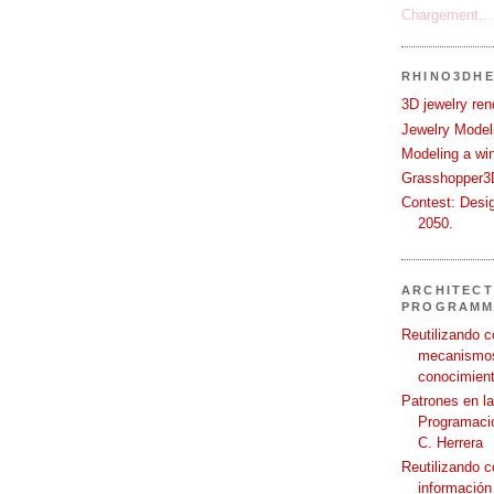
Chargement...
RHINO3DHE
3D jewelry ren
Jewelry Modeli
Modeling a wi
Grasshopper3D
Contest: Desi
2050.
ARCHITECT
PROGRAMM
Reutilizando c
mecanismos
conocimient
Patrones en l
Programació
C. Herrera
Reutilizando 
información