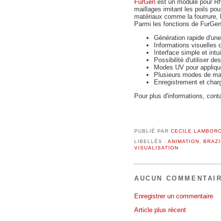
FurGen
est un module pour Rh
maillages imitant les poils pou
matériaux comme la fourrure, l'
Parmi les fonctions de FurGe
Génération rapide d'une
Informations visuelles
Interface simple et intui
Possibilité d'utiliser d
Modes UV pour applique
Plusieurs modes de mai
Enregistrement et char
Pour plus d'informations, con
PUBLIÉ PAR
CECILE LAMBOR
LIBELLÉS :
ANIMATION
,
BRAZI
VISUALISATION
AUCUN COMMENTAIR
Enregistrer un commentaire
Article plus récent