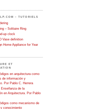
LP.COM – TUTORIELS
dering
ng – Solitaire Ring
nd-up clock
 Vase definition
gn Home Appliance for Year
URE ET
ATION
ódigos en arquitectura como
 de información y
o. Por Pablo C. Herrera
a Enseñanza de la
n en Arquitectura. Por Pablo
códigos como mecanismo de
 y conocimiento