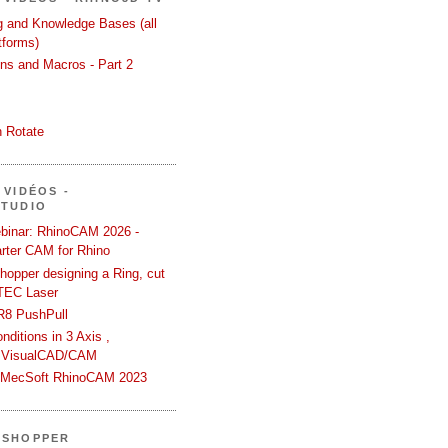
ng and Knowledge Bases (all
tforms)
ons and Macros - Part 2
 Rotate
 VIDÉOS -
STUDIO
binar: RhinoCAM 2026 -
rter CAM for Rhino
hopper designing a Ring, cut
TEC Laser
R8 PushPull
ditions in 3 Axis ,
 VisualCAD/CAM
n MecSoft RhinoCAM 2023
SSHOPPER