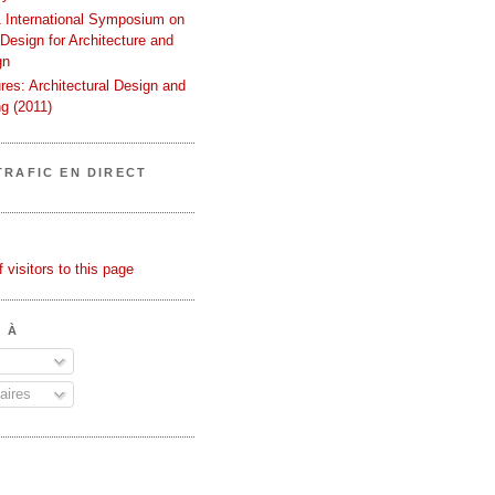
International Symposium on
 Design for Architecture and
gn
ures: Architectural Design and
g (2011)
TRAFIC EN DIRECT
 À
ires