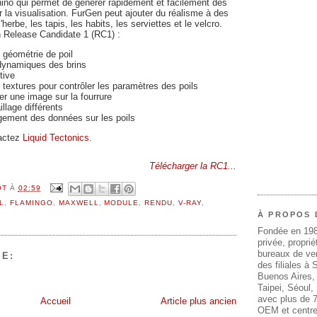
ino qui permet de générer rapidement et facilement des
r la visualisation. FurGen peut ajouter du réalisme à des
herbe, les tapis, les habits, les serviettes et le velcro.
n Release Candidate 1 (RC1) :
 géométrie de poil
 dynamiques des brins
tive
es textures pour contrôler les paramètres des poils
r une image sur la fourrure
llage différents
gement des données sur les poils
tactez
Liquid Tectonics
.
Télécharger la RC1...
OT
À
02:59
L
,
FLAMINGO
,
MAXWELL
,
MODULE
,
RENDU
,
V-RAY
,
À PROPOS 
Fondée en 19
privée, propri
bureaux de ven
E:
des filiales à
Buenos Aires,
Taipei, Séoul
avec plus de 7
Accueil
Article plus ancien
OEM et centre