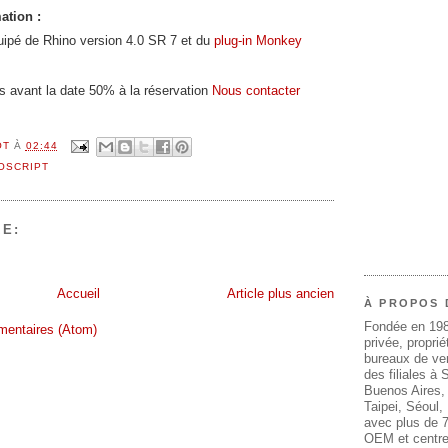
ation :
uipé de Rhino version 4.0 SR 7 et du
plug-in Monkey
rs avant la date 50% à la réservation
Nous contacter
OT
À
02:44
OSCRIPT
E:
Accueil
Article plus ancien
À PROPOS 
Fondée en 19
mentaires (Atom)
privée, propri
bureaux de ven
des filiales à
Buenos Aires,
Taipei, Séoul
avec plus de 7
OEM et centre