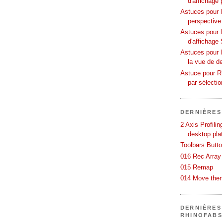
d'affichage 
Astuces pour l
perspective
Astuces pour 
d'affichage 
Astuces pour l
la vue de d
Astuce pour Rh
par sélecti
DERNIÈRES
2 Axis Profili
desktop pla
Toolbars Butt
016 Rec Array
015 Remap
014 Move then
DERNIÈRES
RHINOFAB