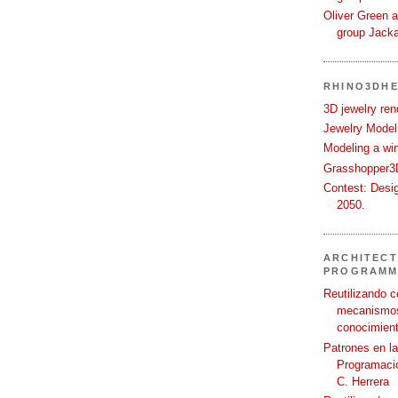
Oliver Green a
group Jack
RHINO3DHE
3D jewelry ren
Jewelry Modeli
Modeling a wi
Grasshopper3D
Contest: Desi
2050.
ARCHITECT
PROGRAMM
Reutilizando c
mecanismos
conocimient
Patrones en l
Programació
C. Herrera