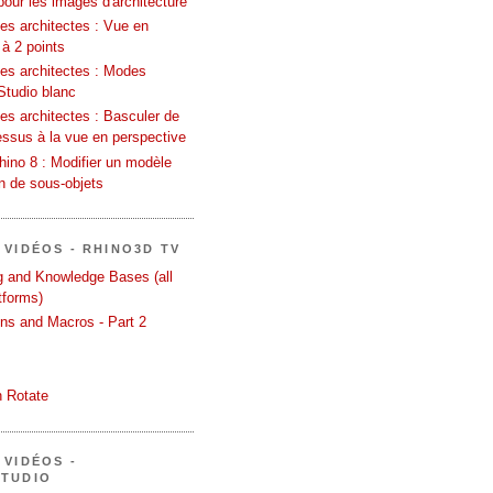
pour les images d'architecture
es architectes : Vue en
 à 2 points
les architectes : Modes
Studio blanc
es architectes : Basculer de
essus à la vue en perspective
ino 8 : Modifier un modèle
on de sous-objets
 VIDÉOS - RHINO3D TV
ng and Knowledge Bases (all
tforms)
ons and Macros - Part 2
 Rotate
 VIDÉOS -
STUDIO