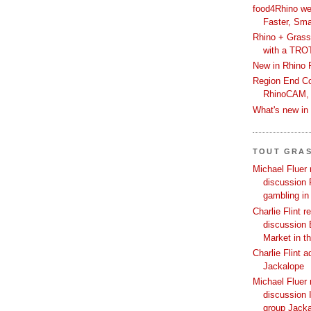
food4Rhino we
Faster, Sma
Rhino + Grass
with a TRO
New in Rhino 
Region End Con
RhinoCAM,
What's new i
TOUT GRA
Michael Fluer 
discussion 
gambling in
Charlie Flint r
discussion 
Market in t
Charlie Flint 
Jackalope
Michael Fluer 
discussion I
group Jack