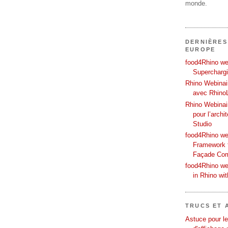
monde.
DERNIÈRES
EUROPE
food4Rhino web
Supercharg
Rhino Webinair
avec Rhino
Rhino Webinai
pour l’archi
Studio
food4Rhino we
Framework f
Façade Co
food4Rhino we
in Rhino wi
TRUCS ET 
Astuce pour le