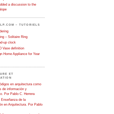
dded a discussion to the
alope
LP.COM – TUTORIELS
dering
ng – Solitaire Ring
nd-up clock
 Vase definition
gn Home Appliance for Year
URE ET
ATION
ódigos en arquitectura como
 de información y
o. Por Pablo C. Herrera
a Enseñanza de la
n en Arquitectura. Por Pablo