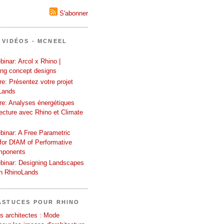
S'abonner
 VIDÉOS - MCNEEL
inar: Arcol x Rhino |
ing concept designs
e: Présentez votre projet
Lands
re: Analyses énergétiques
tecture avec Rhino et Climate
binar: A Free Parametric
or DfAM of Performative
mponents
binar: Designing Landscapes
th RhinoLands
ASTUCES POUR RHINO
s architectes : Mode