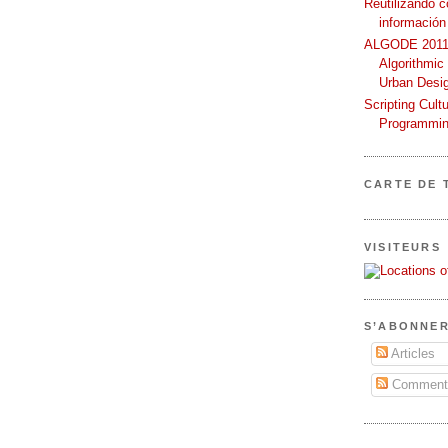
Reutilizando 
información
ALGODE 2011 
Algorithmic
Urban Desi
Scripting Cult
Programmin
CARTE DE 
VISITEURS
S’ABONNER
Articles
Commenta