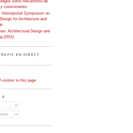
códigos como mecanismo de
 y conocimiento
International Symposium on
 Design for Architecture and
gn
ures: Architectural Design and
g (2011)
TRAFIC EN DIRECT
 À
ires