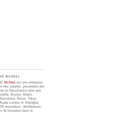
DE MCNEEL
80,
McNeel
est une entreprise
été des salariés, possédant des
te et d'assistance ainsi que
 Seattle, Boston, Miami,
 Barcelone, Rome, Tokyo,
, Kuala Lumpur et Shanghai
00 revendeurs, distributeurs,
s de formation dans le