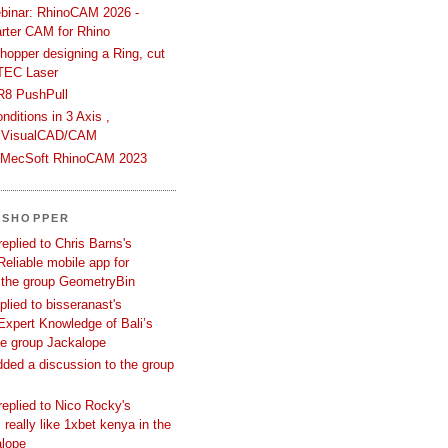
binar: RhinoCAM 2026 -
rter CAM for Rhino
hopper designing a Ring, cut
TEC Laser
R8 PushPull
ditions in 3 Axis ,
 VisualCAD/CAM
n MecSoft RhinoCAM 2023
SSHOPPER
replied to Chris Barns's
Reliable mobile app for
 the group GeometryBin
eplied to bisseranast's
Expert Knowledge of Bali’s
he group Jackalope
added a discussion to the group
replied to Nico Rocky's
 really like 1xbet kenya in the
alope