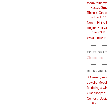
food4Rhino we
Faster, Sma
Rhino + Grass
with a TRO
New in Rhino 
Region End Con
RhinoCAM,
What's new i
TOUT GRA
Chargement...
RHINO3DHE
3D jewelry ren
Jewelry Modeli
Modeling a wi
Grasshopper3D
Contest: Desi
2050.