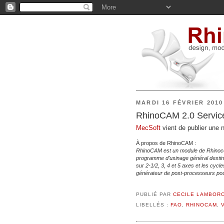
MARDI 16 FÉVRIER 2010
RhinoCAM 2.0 Service
MecSoft
vient de publier une 
À propos de RhinoCAM :
RhinoCAM est un module de Rhinocer
programme d'usinage général destin
sur 2-1/2, 3, 4 et 5 axes et les cyc
générateur de post-processeurs pour 
PUBLIÉ PAR
CECILE LAMBOR
LIBELLÉS :
FAO
,
RHINOCAM
,