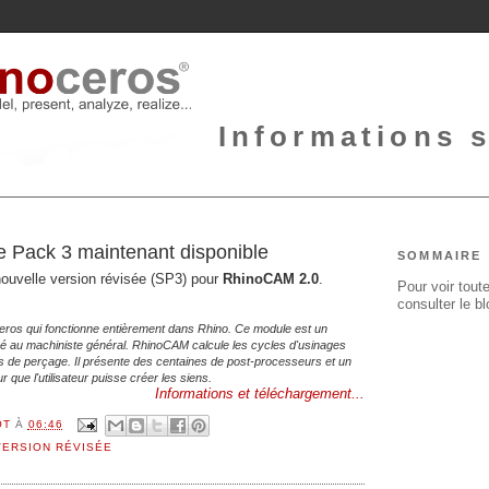
Informations 
 Pack 3 maintenant disponible
SOMMAIRE
nouvelle version révisée (SP3) pour
RhinoCAM 2.0
.
Pour voir toute
consulter le b
os qui fonctionne entièrement dans Rhino. Ce module est un
é au machiniste général. RhinoCAM calcule les cycles d'usinages
les de perçage. Il présente des centaines de post-processeurs et un
que l'utilisateur puisse créer les siens.
Informations et téléchargement...
OT
À
06:46
VERSION RÉVISÉE