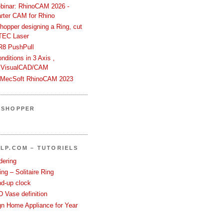
binar: RhinoCAM 2026 -
rter CAM for Rhino
hopper designing a Ring, cut
TEC Laser
R8 PushPull
ditions in 3 Axis ,
 VisualCAD/CAM
n MecSoft RhinoCAM 2023
SSHOPPER
LP.COM – TUTORIELS
dering
ng – Solitaire Ring
nd-up clock
 Vase definition
gn Home Appliance for Year