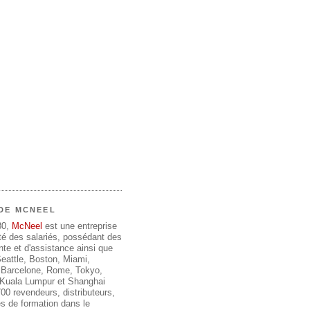
DE MCNEEL
80,
McNeel
est une entreprise
été des salariés, possédant des
te et d'assistance ainsi que
 Seattle, Boston, Miami,
 Barcelone, Rome, Tokyo,
, Kuala Lumpur et Shanghai
00 revendeurs, distributeurs,
s de formation dans le