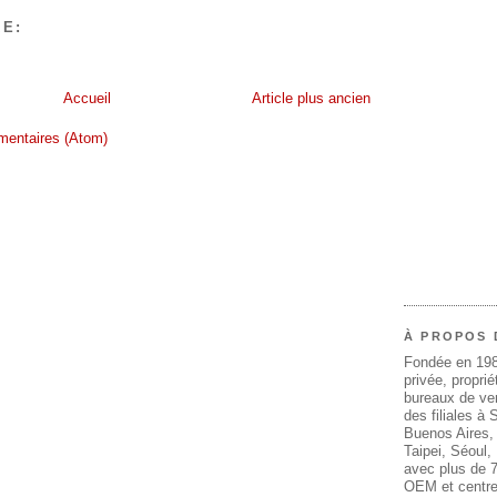
E:
Accueil
Article plus ancien
mentaires (Atom)
À PROPOS 
Fondée en 19
privée, propri
bureaux de ven
des filiales à
Buenos Aires,
Taipei, Séoul
avec plus de 7
OEM et centre