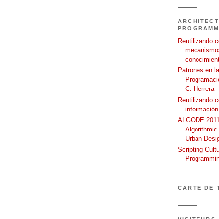
ARCHITECT
PROGRAMM
Reutilizando c
mecanismos
conocimient
Patrones en l
Programació
C. Herrera
Reutilizando 
información
ALGODE 2011 
Algorithmic
Urban Desi
Scripting Cult
Programmin
CARTE DE 
VISITEURS