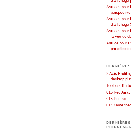
d'affichage 
Astuces pour l
perspective
Astuces pour 
d'affichage 
Astuces pour l
la vue de d
Astuce pour Rh
par sélecti
DERNIÈRES
2 Axis Profili
desktop pla
Toolbars Butt
016 Rec Array
015 Remap
014 Move then
DERNIÈRES
RHINOFAB