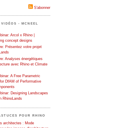
S'abonner
 VIDÉOS - MCNEEL
inar: Arcol x Rhino |
ing concept designs
e: Présentez votre projet
Lands
re: Analyses énergétiques
tecture avec Rhino et Climate
binar: A Free Parametric
or DfAM of Performative
mponents
binar: Designing Landscapes
th RhinoLands
ASTUCES POUR RHINO
s architectes : Mode