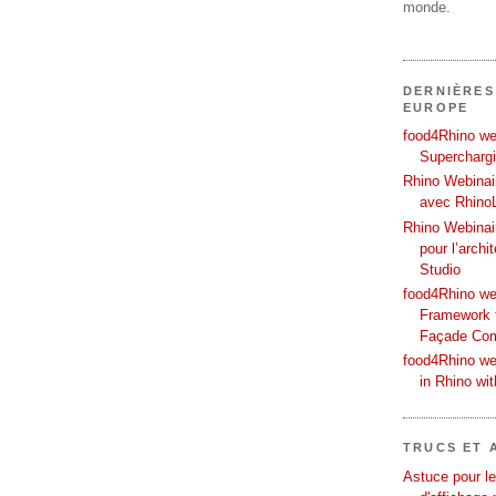
monde.
DERNIÈRES
EUROPE
food4Rhino web
Supercharg
Rhino Webinair
avec Rhino
Rhino Webinai
pour l’archi
Studio
food4Rhino we
Framework f
Façade Co
food4Rhino we
in Rhino wi
TRUCS ET 
Astuce pour le