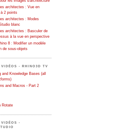
pour les images d'architecture
es architectes : Vue en
 à 2 points
les architectes : Modes
Studio blanc
es architectes : Basculer de
essus à la vue en perspective
ino 8 : Modifier un modèle
on de sous-objets
 VIDÉOS - RHINO3D TV
ng and Knowledge Bases (all
tforms)
ons and Macros - Part 2
 Rotate
 VIDÉOS -
STUDIO