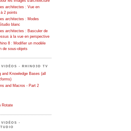
pour les images d'architecture
es architectes : Vue en
 à 2 points
les architectes : Modes
Studio blanc
es architectes : Basculer de
essus à la vue en perspective
ino 8 : Modifier un modèle
on de sous-objets
 VIDÉOS - RHINO3D TV
ng and Knowledge Bases (all
tforms)
ons and Macros - Part 2
 Rotate
 VIDÉOS -
STUDIO