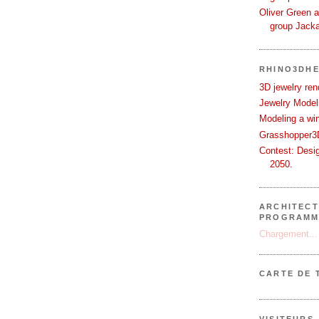
Oliver Green a
group Jack
RHINO3DHE
3D jewelry ren
Jewelry Modeli
Modeling a wi
Grasshopper3D
Contest: Desi
2050.
ARCHITECT
PROGRAMM
Chargement...
CARTE DE 
VISITEURS