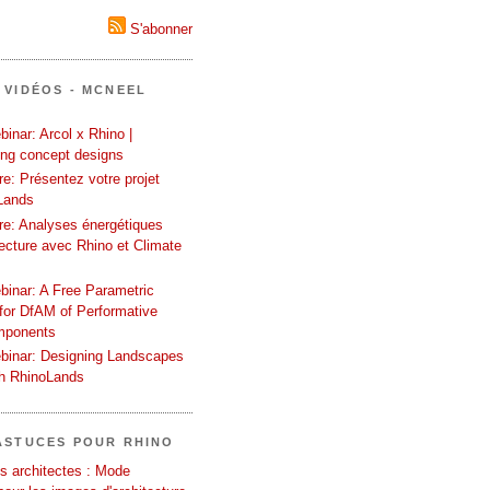
S'abonner
 VIDÉOS - MCNEEL
inar: Arcol x Rhino |
ing concept designs
e: Présentez votre projet
Lands
re: Analyses énergétiques
tecture avec Rhino et Climate
binar: A Free Parametric
or DfAM of Performative
mponents
binar: Designing Landscapes
th RhinoLands
ASTUCES POUR RHINO
s architectes : Mode