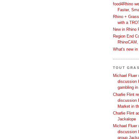
food4Rhino we
Faster, Sma
Rhino + Grass
with a TRO
New in Rhino 
Region End Con
RhinoCAM,
What's new i
TOUT GRA
Michael Fluer 
discussion 
gambling in
Charlie Flint r
discussion 
Market in t
Charlie Flint 
Jackalope
Michael Fluer 
discussion I
group Jack