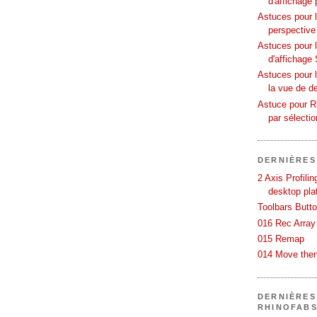
d'affichage 
Astuces pour l
perspective
Astuces pour 
d'affichage 
Astuces pour l
la vue de d
Astuce pour Rh
par sélecti
DERNIÈRES
2 Axis Profili
desktop pla
Toolbars Butt
016 Rec Array
015 Remap
014 Move then
DERNIÈRES
RHINOFAB