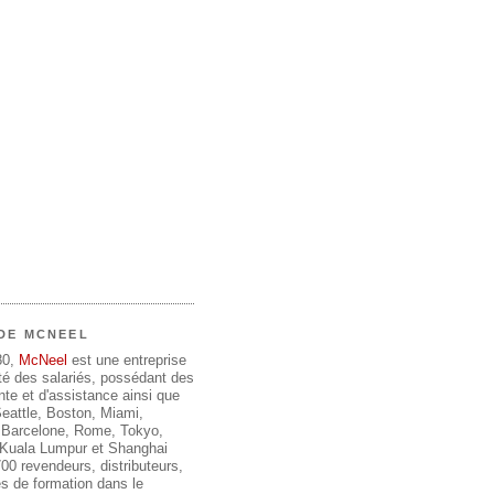
DE MCNEEL
80,
McNeel
est une entreprise
été des salariés, possédant des
te et d'assistance ainsi que
 Seattle, Boston, Miami,
 Barcelone, Rome, Tokyo,
, Kuala Lumpur et Shanghai
00 revendeurs, distributeurs,
s de formation dans le