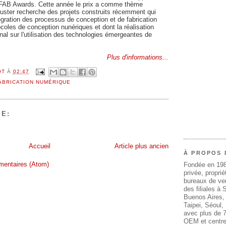
AAFAB Awards. Cette année le prix a comme thème
Cluster recherche des projets construits récemment qui
égration des processus de conception et de fabrication
oles de conception nunériques et dont la réalisation
onal sur l'utilisation des technologies émergeantes de
Plus d'informations...
OT
À
02:47
ABRICATION NUMÉRIQUE
E:
Accueil
Article plus ancien
À PROPOS 
mentaires (Atom)
Fondée en 19
privée, propri
bureaux de ven
des filiales à
Buenos Aires,
Taipei, Séoul
avec plus de 7
OEM et centre