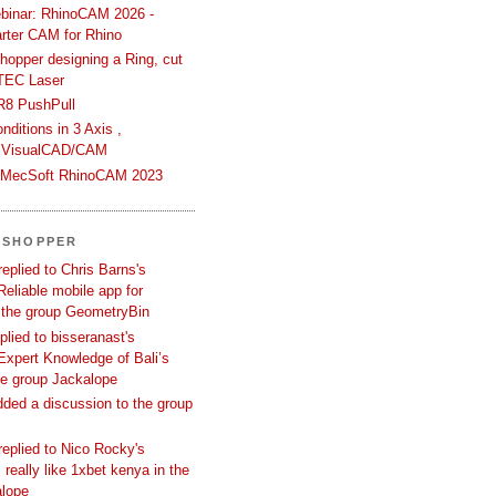
binar: RhinoCAM 2026 -
rter CAM for Rhino
hopper designing a Ring, cut
TEC Laser
R8 PushPull
ditions in 3 Axis ,
 VisualCAD/CAM
n MecSoft RhinoCAM 2023
SSHOPPER
replied to Chris Barns's
Reliable mobile app for
 the group GeometryBin
eplied to bisseranast's
Expert Knowledge of Bali’s
he group Jackalope
added a discussion to the group
replied to Nico Rocky's
 really like 1xbet kenya in the
alope