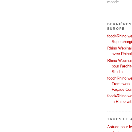
monde.
DERNIÈRES
EUROPE
food4Rhino web
Supercharg
Rhino Webinair
avec Rhino
Rhino Webinai
pour l’archi
Studio
food4Rhino we
Framework f
Façade Co
food4Rhino we
in Rhino wi
TRUCS ET 
Astuce pour le