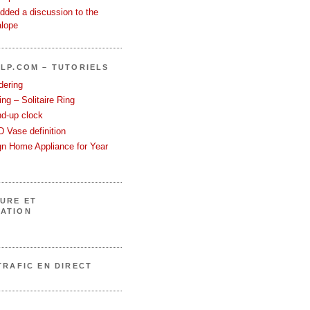
dded a discussion to the
alope
LP.COM – TUTORIELS
dering
ng – Solitaire Ring
nd-up clock
 Vase definition
gn Home Appliance for Year
URE ET
ATION
TRAFIC EN DIRECT